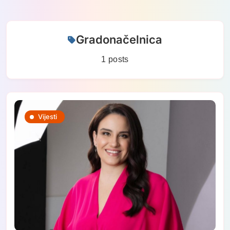
Skip
Gradonačelnica
to
content
1 posts
Vijesti