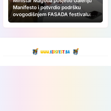
Ministar Magoda posjetio Galeriju
Manifesto i potvrdio podršku
ovogodišnjem FASADA festivalu:
Nastavljamo ulagati u savremenu
umjetnost