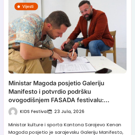
Vijesti
Ministar Magoda posjetio Galeriju
Manifesto i potvrdio podršku
ovogodišnjem FASADA festivalu:
Nastavljamo ulagati u savremenu
KIDS Festival
23 Jula, 2026
umjetnost
Ministar kulture i sporta Kantona Sarajevo Kenan
Magoda posjetio je sarajevsku Galeriju Manifesto,