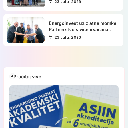
sporazum o proširenju
23 Jula, 2026
kapaciteta JU „Djeca Sarajeva“
Energoinvest uz zlatne momke:
Partnerstvo s viceprvacima
svijeta na putu ka
23 Jula, 2026
Paraolimpijskim igrama 2028.
Pročitaj više