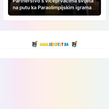
Partnerstvo s viceprvacima svijeta
na putu ka Paraolimpijskim igrama
2028.