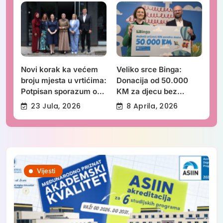
Novi korak ka većem
Veliko srce Binga:
broju mjesta u vrtićima:
Donacija od 50.000
Potpisan sporazum o
KM za djecu bez
proširenju kapaciteta
roditelja
23 Jula, 2026
8 Aprila, 2026
JU „Djeca Sarajeva“
Vijesti