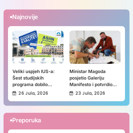
Najnovije
Veliki uspjeh IUS-a:
Ministar Magoda
Šest studijskih
posjetio Galeriju
programa dobilo
Manifesto i potvrdio
međunarodnu
podršku ovogodišnjem
26 Jula, 2026
23 Jula, 2026
akreditaciju
FASADA festivalu:
Nastavljamo ulagati u
savremenu umjetnost
Preporuka