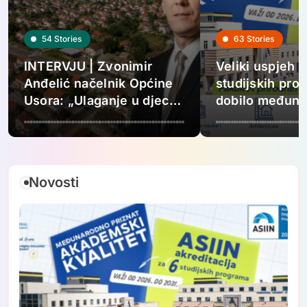
54
Stories
63
Stories
INTERVJU | Zvonimir
Veliki uspjeh 
Anđelić načelnik Općine
studijskih pro
Usora: „Ulaganje u djecu,
dobilo međun
mlade i gospodarstvo
akreditaciju
temelj je budućnosti naše
zajednice“
Novosti