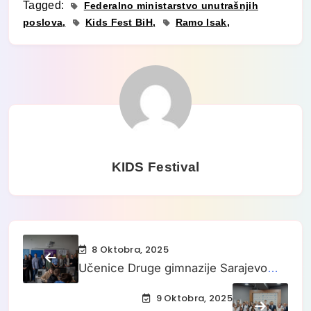
Tagged:
Federalno ministarstvo unutrašnjih
poslova
Kids Fest BiH
Ramo Isak
KIDS Festival
8 Oktobra, 2025
Učenice Druge gimnazije Sarajevo
pretvaraju elektronski otpad u
9 Oktobra, 2025
inovacije