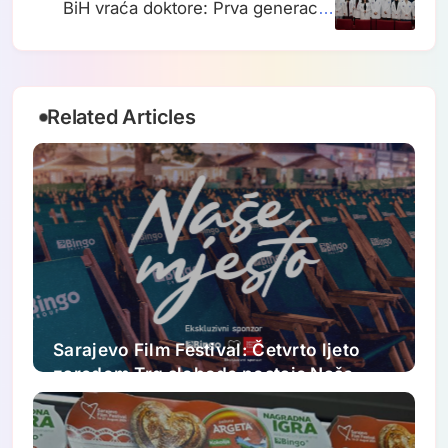
BiH vraća doktore: Prva generacija
medicine i stomatologije na IUS-u,
otvoren anatomski lab
Related Articles
Sarajevo Film Festival: Četvrto ljeto
zaredom Trg slobode postaje Naše
mjesto – Bingo Ljetno kino Tuzla