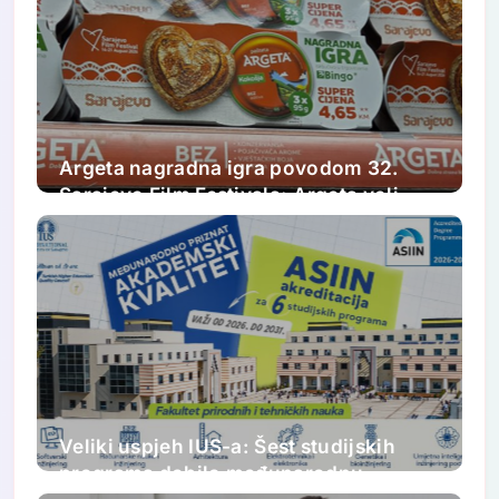
Argeta nagradna igra povodom 32.
Sarajevo Film Festivala: Argeta voli
Sarajevo Film Festival. Ljubav kao u
filmovima.
Veliki uspjeh IUS-a: Šest studijskih
programa dobilo međunarodnu