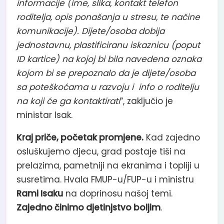
informacije (ime, slika, kontakt telefon
roditelja, opis ponašanja u stresu, te načine
komunikacije). Dijete/osoba dobija
jednostavnu, plastificiranu iskaznicu (poput
ID kartice) na kojoj bi bila navedena oznaka
kojom bi se prepoznalo da je dijete/osoba
sa poteškoćama u razvoju i info o roditelju
na koji će ga kontaktirati
“, zaključio je
ministar Isak.
Kraj priče, početak promjene.
Kad zajedno
osluškujemo djecu, grad postaje tiši na
prelazima, pametniji na ekranima i topliji u
susretima. Hvala FMUP-u/FUP-u i ministru
Rami Isaku
na doprinosu našoj temi.
Zajedno činimo djetinjstvo boljim
.