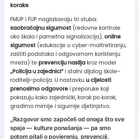
korake
.
FMUP i FUP naglašavaju tri stuba:
saobraćajnu sigurnost
(redovne kontrole
oko škola i pametna signalizacija),
online
sigurnost
(edukacije o cyber-maltretiranju,
zaštiti podataka i odgovornom korištenju
mreža) te
prevenciju nasilja
kroz model
„Policija u zajednici“
i stalni dijalog škole–
roditelji–policija. U nastavku
u cijelosti
prenosimo odgovore
i preporuke koji
pokazuju kako zajednički, korak po korak,
gradimo mirnije i sigurnije djetinjstvo.
„Razgovor smo započeli od onoga što sve
spaja — kulture ponašanja — pa smo
potom pitali o povjerenju, prevenciji,