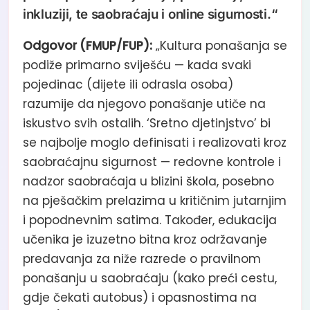
inkluziji, te saobraćaju i online sigurnosti.“
Odgovor (FMUP/FUP):
„Kultura ponašanja se
podiže primarno sviješću — kada svaki
pojedinac (dijete ili odrasla osoba)
razumije da njegovo ponašanje utiče na
iskustvo svih ostalih. ‘Sretno djetinjstvo’ bi
se najbolje moglo definisati i realizovati kroz
saobraćajnu sigurnost — redovne kontrole i
nadzor saobraćaja u blizini škola, posebno
na pješačkim prelazima u kritičnim jutarnjim
i popodnevnim satima. Također, edukacija
učenika je izuzetno bitna kroz održavanje
predavanja za niže razrede o pravilnom
ponašanju u saobraćaju (kako preći cestu,
gdje čekati autobus) i opasnostima na