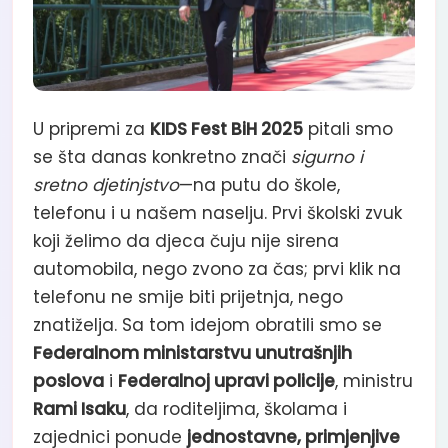
U pripremi za
KIDS Fest BiH 2025
pitali smo
se šta danas konkretno znači
sigurno i
sretno djetinjstvo
—na putu do škole,
telefonu i u našem naselju. Prvi školski zvuk
koji želimo da djeca čuju nije sirena
automobila, nego zvono za čas; prvi klik na
telefonu ne smije biti prijetnja, nego
znatiželja. Sa tom idejom obratili smo se
Federalnom ministarstvu unutrašnjih
poslova
i
Federalnoj upravi policije
, ministru
Rami Isaku
, da roditeljima, školama i
zajednici ponude
jednostavne, primjenjive