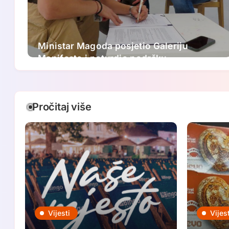
Ministar Magoda posjetio Galeriju
Manifesto i potvrdio podršku
ovogodišnjem FASADA festivalu:
Nastavljamo ulagati u savremenu
umjetnost
Pročitaj više
Vijesti
Vijest