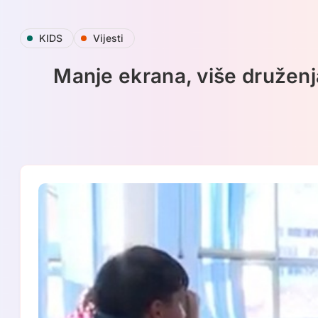
Skip
KIDS
Vijesti
to
content
Manje ekrana, više druženja