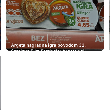
Argeta nagradna igra povodom 32.
Sarajevo Film Festivala: Argeta voli
Sarajevo Film Festival. Ljubav kao u
filmovima.