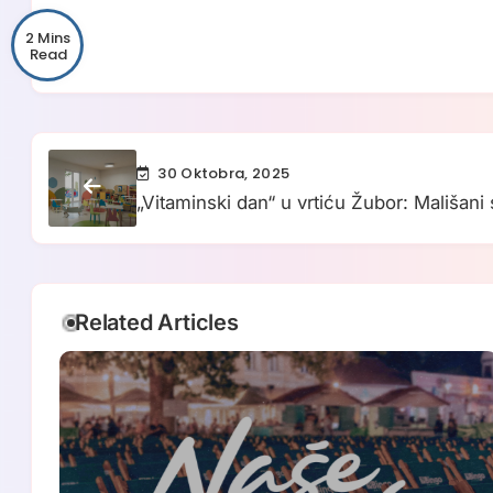
2 Mins
30 Oktobra, 2025
„Vitaminski dan“ u vrtiću Žubor: Mališani 
svježeg voća
Related Articles