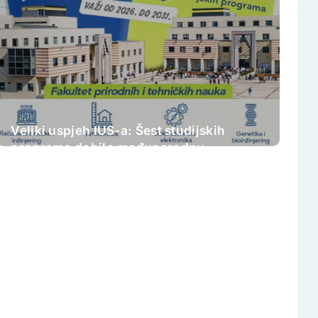
Veliki uspjeh IUS-a: Šest studijskih
programa dobilo međunarodnu
akreditaciju