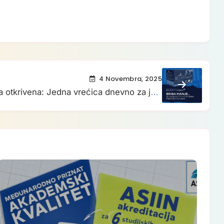
4 Novembra, 2025
a otkrivena: Jedna vrećica dnevno za jači
unitet, rješenje koje koristi cijela porodica