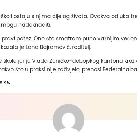
u školi ostaju s njima cijelog života. Ovakva odluka tr
ko mogu nadoknaditi.
pravi potez. Ono što smatram puno važnijim većom d
 kazala je Lana Bajramović, roditelj.
 škole jer je Vlada Zeničko-dobojskog kantona kroz et
vo što u praksi nije zaživjelo, prenosi Federalna.ba
nica