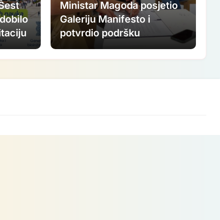
 Šest
Ministar Magoda posjetio
dobilo
Galeriju Manifesto i
taciju
potvrdio podršku
ovogodišnjem FASADA
festivalu: Nastavljamo
ulagati u savremenu
umjetnost