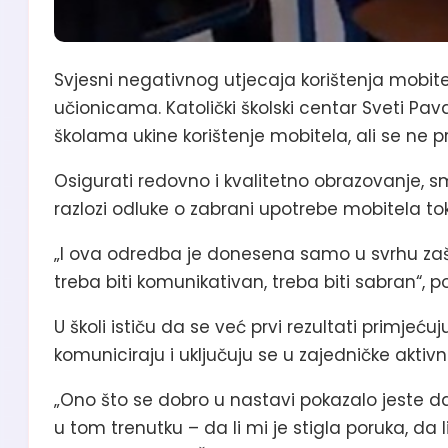
Svjesni negativnog utjecaja korištenja mobit
učionicama. Katolički školski centar Sveti Pav
školama ukine korištenje mobitela, ali se ne pr
Osigurati redovno i kvalitetno obrazovanje, s
razlozi odluke o zabrani upotrebe mobitela to
„I ova odredba je donesena samo u svrhu zaš
treba biti komunikativan, treba biti sabran“, p
U školi ističu da se već prvi rezultati primje
komuniciraju i uključuju se u zajedničke aktivn
„Ono što se dobro u nastavi pokazalo jeste da
u tom trenutku – da li mi je stigla poruka, da