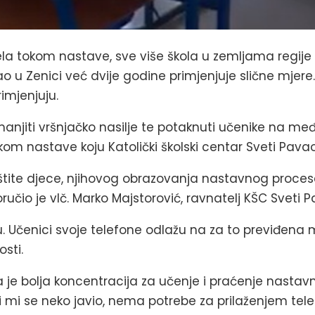
ela tokom nastave, sve više škola u zemljama regij
ao u Zenici već dvije godine primjenjuje slične mjer
imjenjuju.
manjiti vršnjačko nasilje te potaknuti učenike na me
kom nastave koju Katolički školski centar Sveti Pava
tite djece, njihovog obrazovanja nastavnog procesa
oručio je vlč. Marko Majstorović, ravnatelj KŠC Sveti 
ćuju. Učenici svoje telefone odlažu na za to previđen
osti.
 je bolja koncentracija za učenje i praćenje nastavn
 li mi se neko javio, nema potrebe za prilaženjem tele