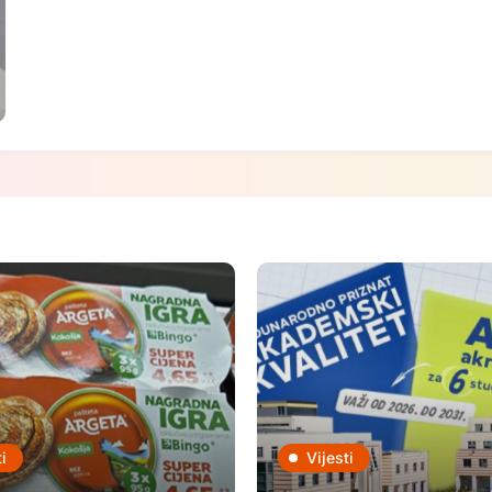
i
Vijesti