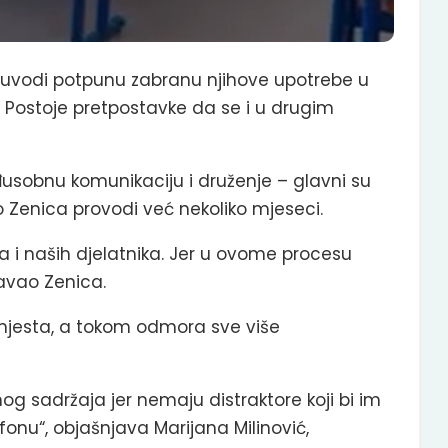
e uvodi potpunu zabranu njihove upotrebe u
e. Postoje pretpostavke da se i u drugim
đusobnu komunikaciju i druženje – glavni su
o Zenica provodi već nekoliko mjeseci.
 i naših djelatnika. Jer u ovome procesu
Pavao Zenica.
a mjesta, a tokom odmora sve više
og sadržaja jer nemaju distraktore koji bi im
fonu“, objašnjava Marijana Milinović,