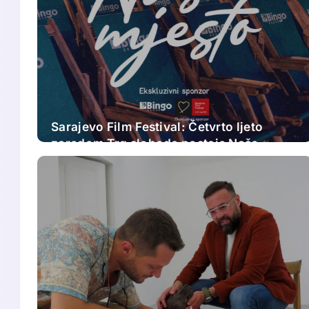
Sarajevo Film Festival: Četvrto ljeto
zaredom Trg slobode postaje Naše
mjesto – Bingo Ljetno kino Tuzla