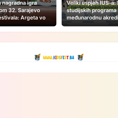
 nagradna igra
Veliki uspjeh IUS-a:
om 32. Sarajevo
studijskih programa 
estivala: Argeta voli
međunarodnu akredi
vo Film Festival.
 kao u filmovima.