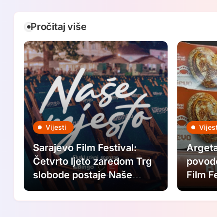
Pročitaj više
Vijesti
Vijest
Sarajevo Film Festival:
Argeta
Četvrto ljeto zaredom Trg
povod
slobode postaje Naše
Film F
mjesto – Bingo Ljetno kino
Saraje
Tuzla
Ljubav