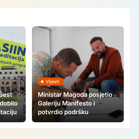
Vijesti
 Šest
Ministar Magoda posjetio
dobilo
Galeriju Manifesto i
taciju
potvrdio podršku
ovogodišnjem FASADA
festivalu: Nastavljamo
ulagati u savremenu