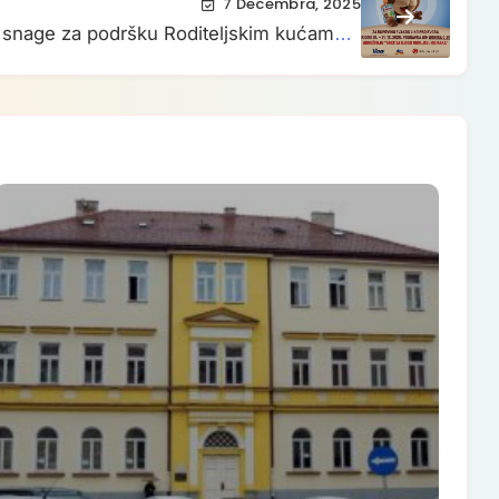
7 Decembra, 2025
u snage za podršku Roditeljskim kućama u
Sarajevu i Tuzli