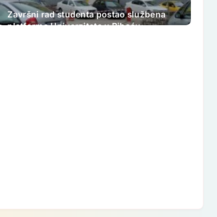
Završni rad studenta postao službena
platforma Univerziteta u Bihaću:
Studenti se od sada prijavljuju online