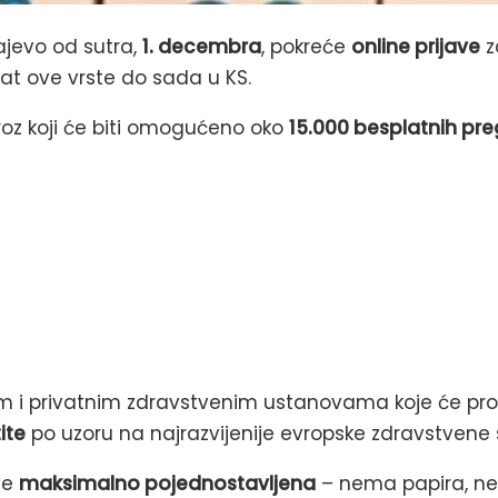
jevo od sutra,
1. decembra
, pokreće
online prijave
z
at ove vrste do sada u KS.
kroz koji će biti omogućeno oko
15.000 besplatnih pr
i privatnim zdravstvenim ustanovama koje će provod
ite
po uzoru na najrazvijenije evropske zdravstvene 
ve
maksimalno pojednostavljena
– nema papira, ne