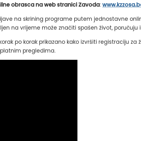
line obrasca na web stranici Zavoda
:
www.kzzosa.b
rijave na skrining programe putem jednostavne onli
vljen na vrijeme može značiti spašen život, poručuju 
orak po korak prikazano kako izvršiti registraciju za ž
esplatnim pregledima.