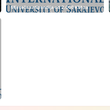
Mjesečna stipendija od 2.000 KM za
doktorante: Potpisivanje važnog
sporazuma u Sarajevu