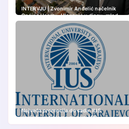
INTERVJU | Zvonimir Anđelić načelnik
Općine Usora: „Ulaganje u djecu, mlade i
gospodarstvo temelj je budućnosti naše
zajednice“
Najveća promocija do sada: IUS
dodjeljuje diplome za oko 400
diplomanata i magistranata