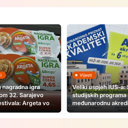
i
Vijesti
 nagradna igra
Veliki uspjeh IUS-a:
om 32. Sarajevo
studijskih programa 
estivala: Argeta voli
međunarodnu akredi
vo Film Festival.
 kao u filmovima.