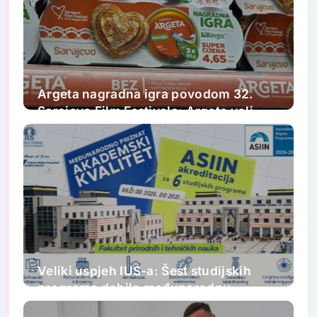
Argeta nagradna igra povodom 32.
Sarajevo Film Festivala: Argeta voli
Sarajevo Film Festival. Ljubav kao u
filmovima.
Veliki uspjeh IUS-a: Šest studijskih
programa dobilo međunarodnu
akreditaciju