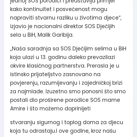
jednoj SOS porodici i predstavlja primjer
kako kontinuitet i posvećenost mogu
napraviti stvarnu razliku u životima djece“,
izjavio je nacionalni direktor SOS Dječijih
sela u BiH, Malik Garibija.
„Naša saradnja sa SOS Dječijim selima u BiH
koja ulazi u 13. godinu daleko prevazilazi
okvire klasičnog partnerstva. Prerasla je u
istinsko prijateljstvo zasnovano na
povjerenju, razumijevanju i zajedničkoj brizi
za najmlađe. Izuzetno smo ponosni što smo
postali dio proširene porodice SOS mame
Amire i što možemo doprinijeti
stvaranju sigurnog i toplog doma za djecu
koja tu odrastaju.I ove godine, kroz našu