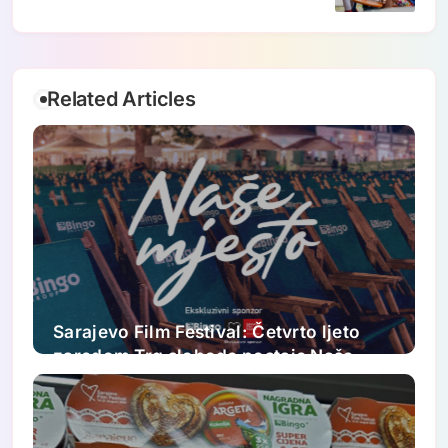
Kantonu Sarajevo uvodi se protokol za
djecu s dijabetesom tip 1
Related Articles
Sarajevo Film Festival: Četvrto ljeto
zaredom Trg slobode postaje Naše
mjesto – Bingo Ljetno kino Tuzla