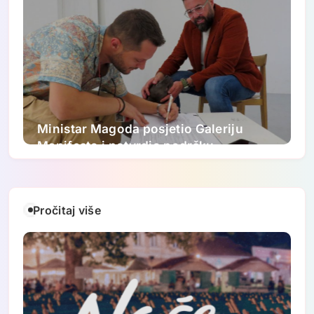
Ministar Magoda posjetio Galeriju
Manifesto i potvrdio podršku
ovogodišnjem FASADA festivalu:
Nastavljamo ulagati u savremenu
umjetnost
Pročitaj više