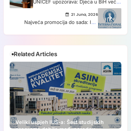
UNICEF upozorava: Djeca u BiH već
osjećaju posljedice klimatskih
21 Juna, 2026
promjena
Najveća promocija do sada: IUS
dodjeljuje diplome za oko 400
diplomanata i magistranata
Related Articles
Veliki uspjeh IUS-a: Šest studijskih
programa dobilo međunarodnu