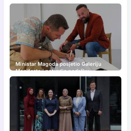
akreditaciju
Ministar Magoda posjetio Galeriju
Manifesto i potvrdio podršku
ovogodišnjem FASADA festivalu:
Nastavljamo ulagati u savremenu
umjetnost