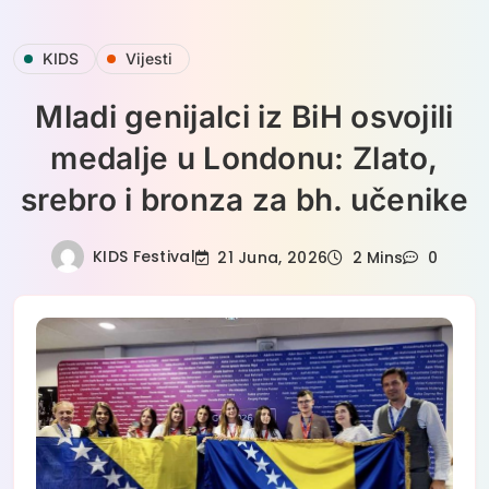
Skip
KIDS
Vijesti
to
content
Mladi genijalci iz BiH osvojili
medalje u Londonu: Zlato,
srebro i bronza za bh. učenike
KIDS Festival
21 Juna, 2026
2 Mins
0