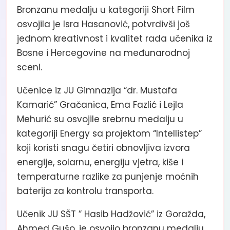
Bronzanu medalju u kategoriji Short Film
osvojila je Isra Hasanović, potvrdivši još
jednom kreativnost i kvalitet rada učenika iz
Bosne i Hercegovine na međunarodnoj
sceni.
Učenice iz JU Gimnazija “dr. Mustafa
Kamarić” Gračanica, Ema Fazlić i Lejla
Mehurić su osvojile srebrnu medalju u
kategoriji Energy sa projektom “Intellistep”
koji koristi snagu četiri obnovljiva izvora
energije, solarnu, energiju vjetra, kiše i
temperaturne razlike za punjenje moćnih
baterija za kontrolu transporta.
Učenik JU SŠT ” Hasib Hadžović” iz Goražda,
Ahmed Gušo, je osvojio bronzanu medalju