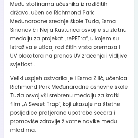
Među stotinama učesnika iz različitih
država, učenice Richmond Park
Međunarodne srednje škole Tuzla, Esma
Sinanović i Nejla Kusturica osvojile su zlatnu
medalju za projekat „rePETra“, u kojem su
istraživale uticaj različitih vrsta premaza i
UV blokatora na prenos UV zračenja i vidljive
svjetlosti.
Veliki uspjeh ostvarila je i Esma Zilić, učenica
Richmond Park Međunarodne osnovne škole
Tuzla osvojivši srebrenu medalju za kratki
film „A Sweet Trap“, koji ukazuje na štetne
posljedice pretjerane upotrebe šećera i
promoviše zdravije životne navike među
mladima.