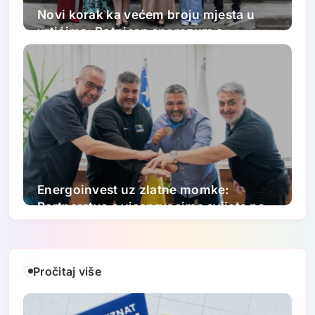
Novi korak ka većem broju mjesta u
vrtićima: Potpisan sporazum o
proširenju kapaciteta JU „Djeca
Sarajeva“
Energoinvest uz zlatne momke:
Partnerstvo s viceprvacima svijeta na
putu ka Paraolimpijskim igrama 2028.
Pročitaj više