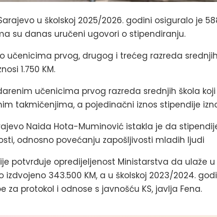
arajevo u školskoj 2025/2026. godini osiguralo je 58
ima su danas uručeni ugovori o stipendiranju.
o učenicima prvog, drugog i trećeg razreda srednjih 
nosi 1.750 KM.
nadarenim učenicima prvog razreda srednjih škola koj
 takmičenjima, a pojedinačni iznos stipendije izno
rajevo Naida Hota-Muminović istakla je da stipendije
sti, odnosno povećanju zapošljivosti mladih ljudi
je potvrđuje opredijeljenost Ministarstva da ulaže u 
o izdvojeno 343.500 KM, a u školskoj 2023/2024. godi
 za protokol i odnose s javnošću KS, javlja Fena.