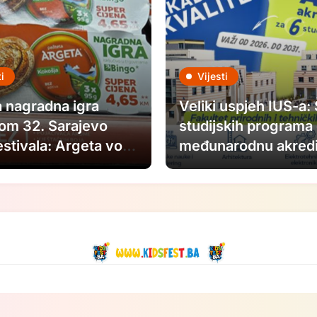
i
Vijesti
 nagradna igra
Veliki uspjeh IUS-a:
om 32. Sarajevo
studijskih programa 
estivala: Argeta voli
međunarodnu akredi
vo Film Festival.
 kao u filmovima.