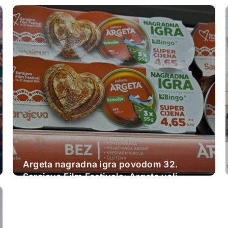
Argeta nagradna igra povodom 32.
Sarajevo Film Festivala: Argeta voli
Sarajevo Film Festival. Ljubav kao u
filmovima.