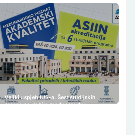
Veliki uspjeh IUS-a: Šest studijskih
programa dobilo međunarodnu
akreditaciju