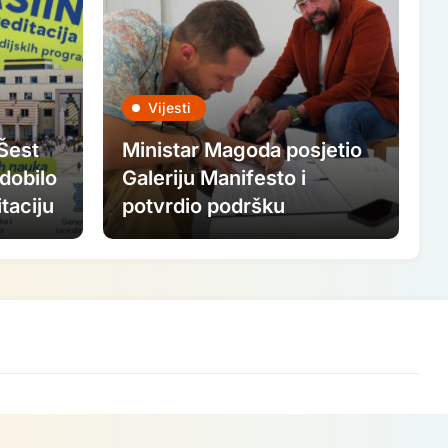
Vijesti
 Šest
Ministar Magoda posjetio
dobilo
Galeriju Manifesto i
taciju
potvrdio podršku
ovogodišnjem FASADA
festivalu: Nastavljamo
ulagati u savremenu
umjetnost