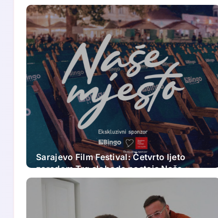
Sarajevo Film Festival: Četvrto ljeto
zaredom Trg slobode postaje Naše
mjesto – Bingo Ljetno kino Tuzla