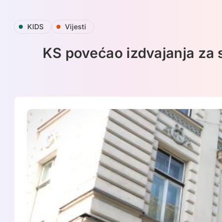
Skip
KIDS
Vijesti
to
content
KS povećao izdvajanja za s