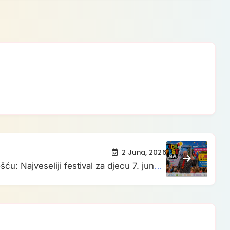
2 Juna, 2026
u: Najveseliji festival za djecu 7. juna u
okviru „Vogošćanskih dana“