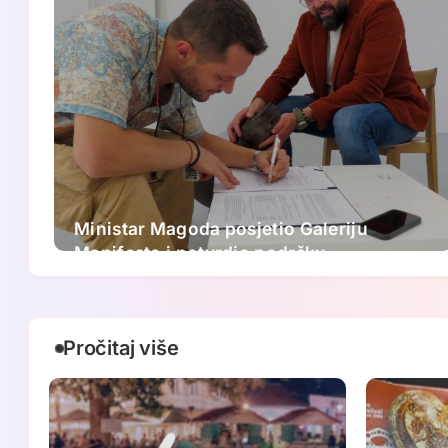
Ministar Magoda posjetio Galeriju
Manifesto i potvrdio podršku
ovogodišnjem FASADA festivalu:
Nastavljamo ulagati u savremenu
umjetnost
Pročitaj više