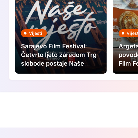
Vijesti
Vijest
Sarajevo Film Festival:
Argeta
Četvrto ljeto zaredom Trg
povod
slobode postaje Naše
Film F
mjesto – Bingo Ljetno kino
Saraje
Tuzla
Ljubav