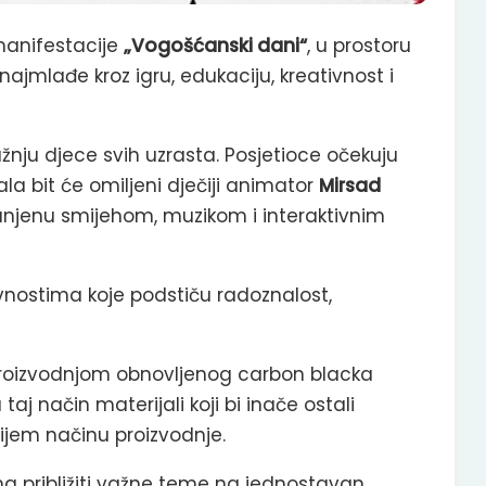
 manifestacije
„Vogošćanski dani“
, u prostoru
a najmlađe kroz igru, edukaciju, kreativnost i
pažnju djece svih uzrasta. Posjetioce očekuju
la bit će omiljeni dječiji animator
Mirsad
punjenu smijehom, muzikom i interaktivnim
ivnostima koje podstiču radoznalost,
a proizvodnjom obnovljenog carbon blacka
taj način materijali koji bi inače ostali
ijem načinu proizvodnje.
a približiti važne teme na jednostavan,