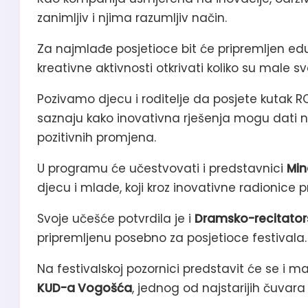
zanimljiv i njima razumljiv način.
Za najmlađe posjetioce bit će pripremljen eduk
kreativne aktivnosti otkrivati koliko su male
Pozivamo djecu i roditelje da posjete kutak R
saznaju kako inovativna rješenja mogu dati no
pozitivnih promjena.
U programu će učestvovati i predstavnici
Min
djecu i mlade, koji kroz inovativne radionice p
Svoje učešće potvrdila je i
Dramsko-recitator
pripremljenu posebno za posjetioce festivala.
Na festivalskoj pozornici predstavit će se i mal
KUD-a Vogošća
, jednog od najstarijih čuvara