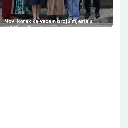
Novi korak ka većem broju mjesta u
vrtićima: Potpisan sporazum o
proširenju kapaciteta JU „Djeca
Sarajeva“