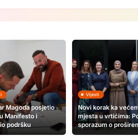
i
Vijesti
ar Magoda posjetio
Novi korak ka većem
ju Manifesto i
mjesta u vrtićima: P
io podršku
sporazum o proširen
dišnjem FASADA
kapaciteta JU „Djec