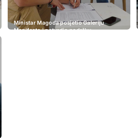
Ministar Magoda posjetio Galeriju
Manifesto i potvrdio podršku
ovogodišnjem FASADA festivalu:
Nastavljamo ulagati u savremenu
umjetnost