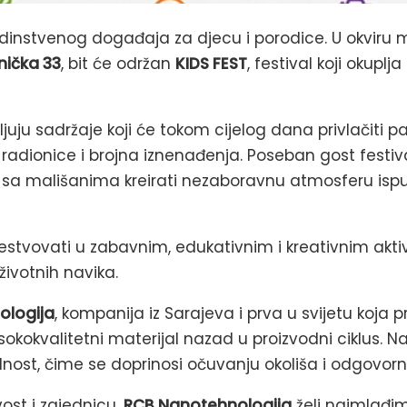
jedinstvenog događaja za djecu i porodice. U okviru
nička 33
, bit će održan
KIDS FEST
, festival koji okuplj
ljuju sadržaje koji će tokom cijelog dana privlačiti 
radionice i brojna iznenađenja. Poseban gost festiva
dno sa mališanima kreirati nezaboravnu atmosferu is
čestvovati u zabavnim, edukativnim i kreativnim akt
životnih navika.
ologija
, kompanija iz Sarajeva i prva u svijetu koj
okokvalitetni materijal nazad u proizvodni ciklus. Na 
dnost, čime se doprinosi očuvanju okoliša i odgovorn
ost i zajednicu,
RCB Nanotehnologija
želi najmlađim