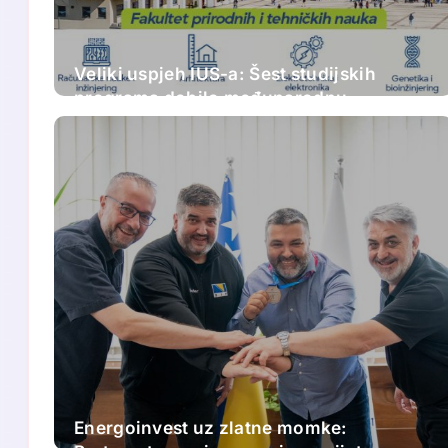
Veliki uspjeh IUS-a: Šest studijskih
programa dobilo međunarodnu
akreditaciju
Energoinvest uz zlatne momke: