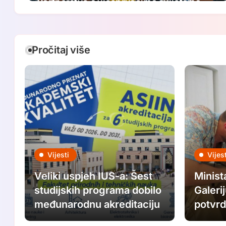
Partnerstvo s viceprvacima svijeta na
putu ka Paraolimpijskim igrama 2028.
Pročitaj više
Vijesti
Vijest
Veliki uspjeh IUS-a: Šest
Minist
studijskih programa dobilo
Galeri
međunarodnu akreditaciju
potvrd
ovogo