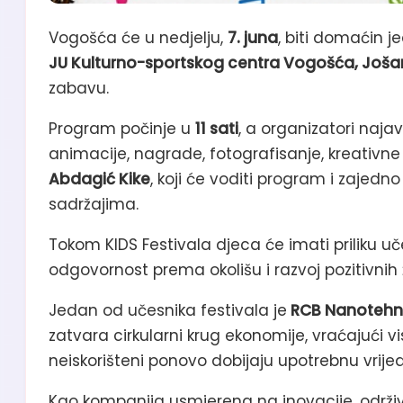
Vogošća će u nedjelju,
7. juna
, biti domaćin 
JU Kulturno-sportskog centra Vogošća, Joša
zabavu.
Program počinje u
11 sati
, a organizatori najav
animacije, nagrade, fotografisanje, kreativne 
Abdagić Kike
, koji će voditi program i zaje
sadržajima.
Tokom KIDS Festivala djeca će imati priliku u
odgovornost prema okolišu i razvoj pozitivnih 
Jedan od učesnika festivala je
RCB Nanotehn
zatvara cirkularni krug ekonomije, vraćajući vis
neiskorišteni ponovo dobijaju upotrebnu vrije
Kao kompanija usmjerena na inovacije, održiv