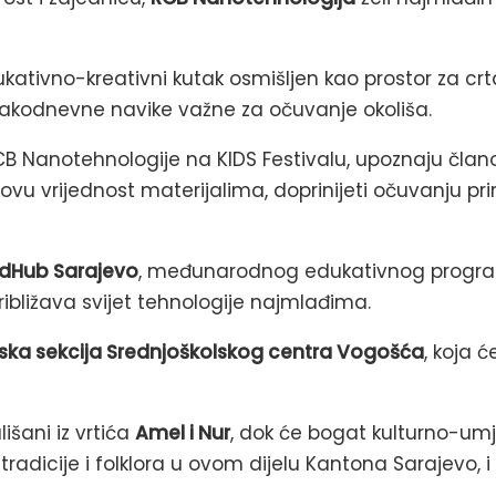
ativno-kreativni kutak osmišljen kao prostor za crta
 svakodnevne navike važne za očuvanje okoliša.
CB Nanotehnologije na KIDS Festivalu, upoznaju člano
vu vrijednost materijalima, doprinijeti očuvanju pri
dHub Sarajevo
, međunarodnog edukativnog programa
ribližava svijet tehnologije najmlađima.
ska sekcija Srednjoškolskog centra Vogošća
, koja 
išani iz vrtića
Amel i Nur
, dok će bogat kulturno-um
 tradicije i folklora u ovom dijelu Kantona Sarajevo, 