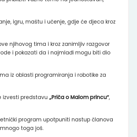
nje, igru, maštu i učenje, gdje će djeca kroz
ve njihovog tima i kroz zanimljiv razgovor
rode i pokazati da i najmlađi mogu biti dio
 iz oblasti programiranja i robotike za
će izvesti predstavu
„Priča o Malom princu“
,
jetnički program upotpuniti nastup članova
i mnogo toga još.