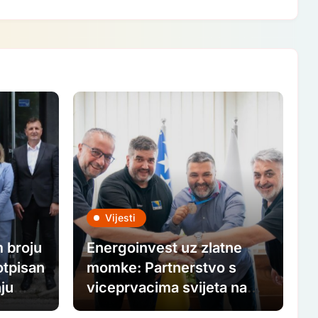
Vijesti
 broju
Energoinvest uz zlatne
otpisan
momke: Partnerstvo s
ju
viceprvacima svijeta na
a
putu ka Paraolimpijskim