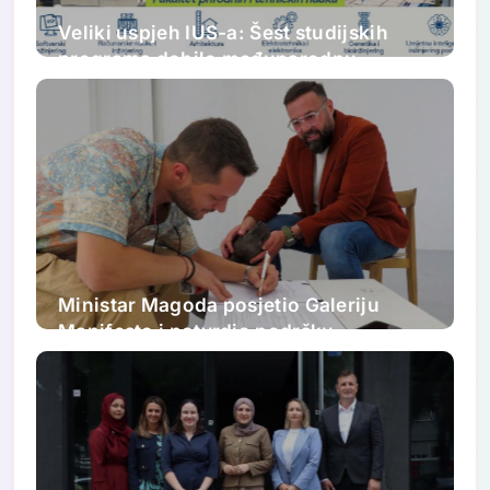
Veliki uspjeh IUS-a: Šest studijskih
programa dobilo međunarodnu
akreditaciju
Ministar Magoda posjetio Galeriju
Manifesto i potvrdio podršku
ovogodišnjem FASADA festivalu:
Nastavljamo ulagati u savremenu
umjetnost