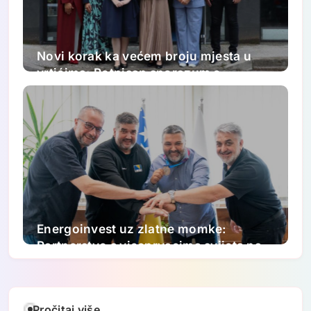
Novi korak ka većem broju mjesta u
vrtićima: Potpisan sporazum o
proširenju kapaciteta JU „Djeca
Sarajeva“
Energoinvest uz zlatne momke:
Partnerstvo s viceprvacima svijeta na
putu ka Paraolimpijskim igrama 2028.
Pročitaj više