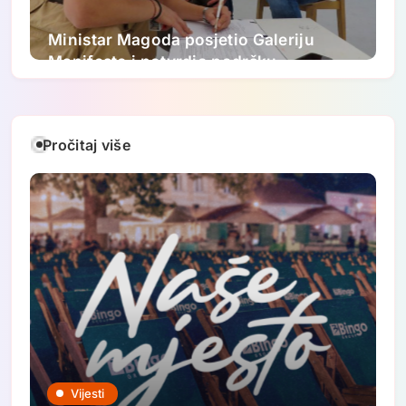
Ministar Magoda posjetio Galeriju
Manifesto i potvrdio podršku
ovogodišnjem FASADA festivalu:
Nastavljamo ulagati u savremenu
umjetnost
Pročitaj više
Vijesti