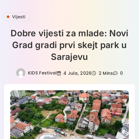
Skip
Vijesti
to
content
Dobre vijesti za mlade: Novi
Grad gradi prvi skejt park u
Sarajevu
KIDS Festival
4 Jula, 2026
2 Mins
0