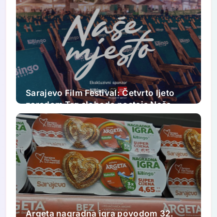
Sarajevo Film Festival: Četvrto ljeto
zaredom Trg slobode postaje Naše
mjesto – Bingo Ljetno kino Tuzla
Argeta nagradna igra povodom 32.