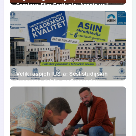
Sarajevo Film Festivala: Argeta voli
Sarajevo Film Festival. Ljubav kao u
filmovima.
Veliki uspjeh IUS-a: Šest studijskih
programa dobilo međunarodnu
akreditaciju