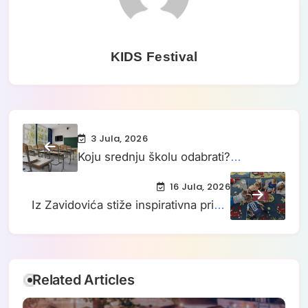
KIDS Festival
3 Jula, 2026
Koju srednju školu odabrati?
Informacije za učenike i roditelje pred
16 Jula, 2026
drugi upisni rok
Iz Zavidovića stiže inspirativna priča:
Centar koji mijenja živote djece i
osoba s invaliditetom
Related Articles