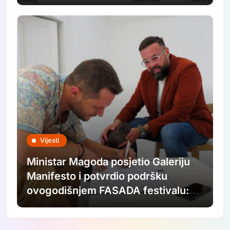
Vijesti
Ministar Magoda posjetio Galeriju
Manifesto i potvrdio podršku
ovogodišnjem FASADA festivalu:
Nastavljamo ulagati u savremenu
umjetnost