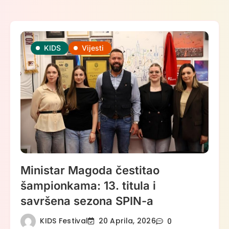
KIDS
Vijesti
Ministar Magoda čestitao
šampionkama: 13. titula i
savršena sezona SPIN-a
KIDS Festival
20 Aprila, 2026
0