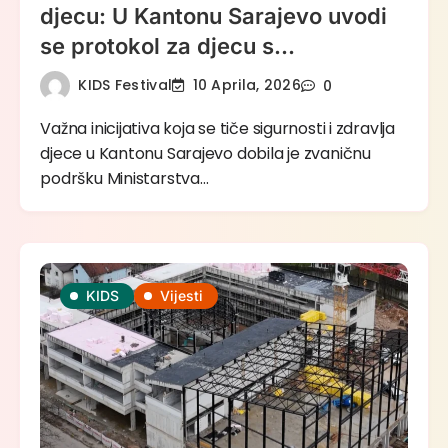
djecu: U Kantonu Sarajevo uvodi
se protokol za djecu s
dijabetesom tip 1
KIDS Festival
10 Aprila, 2026
0
Važna inicijativa koja se tiče sigurnosti i zdravlja
djece u Kantonu Sarajevo dobila je zvaničnu
podršku Ministarstva…
KIDS
Vijesti