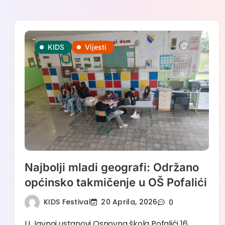
Skip
to
KIDS
Vijesti
content
Najbolji mladi geografi: Održano
općinsko takmičenje u OŠ Pofalići
KIDS Festival
20 Aprila, 2026
0
U Javnoj ustanovi Osnovna škola Pofalići 16.