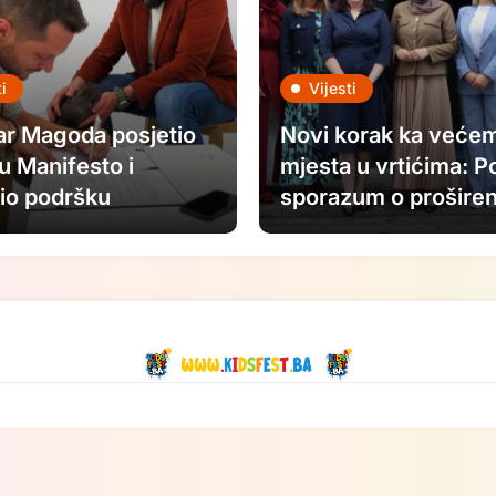
i
Vijesti
ar Magoda posjetio
Novi korak ka većem
ju Manifesto i
mjesta u vrtićima: P
io podršku
sporazum o proširen
dišnjem FASADA
kapaciteta JU „Djec
alu: Nastavljamo
Sarajeva“
i u savremenu
nost