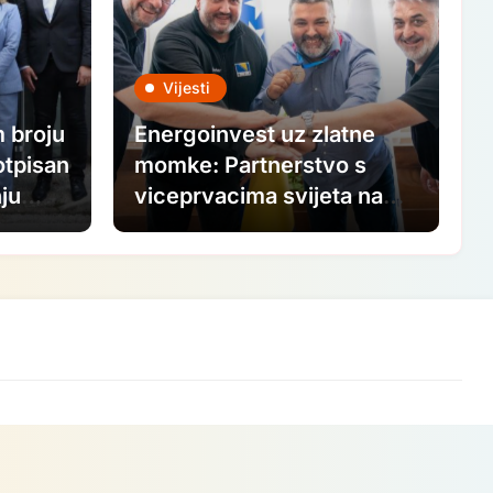
Vijesti
 broju
Energoinvest uz zlatne
otpisan
momke: Partnerstvo s
ju
viceprvacima svijeta na
a
putu ka Paraolimpijskim
igrama 2028.