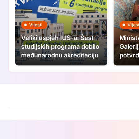
Vijesti
Vijest
Veliki uspjeh IUS-a: Šest
Minist
studijskih programa dobilo
Galeri
međunarodnu akreditaciju
potvrd
ovogo
festiv
ulagat
umjet