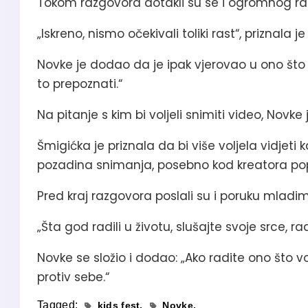
Tokom razgovora dotakli su se i ogromnog rasta
„Iskreno, nismo očekivali toliki rast“, priznala 
Novke je dodao da je ipak vjerovao u ono što
to prepoznati.“
Na pitanje s kim bi voljeli snimiti video, Novk
Šmigićka je priznala da bi više voljela vidjeti k
pozadina snimanja, posebno kod kreatora po
Pred kraj razgovora poslali su i poruku mladima
„Šta god radili u životu, slušajte svoje srce, ra
Novke se složio i dodao: „Ako radite ono što vo
protiv sebe.“
Tagged:
kids fest
Novke