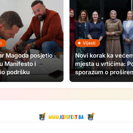
i
Vijesti
ar Magoda posjetio
Novi korak ka većem
ju Manifesto i
mjesta u vrtićima: P
io podršku
sporazum o proširen
dišnjem FASADA
kapaciteta JU „Djec
alu: Nastavljamo
Sarajeva“
i u savremenu
nost