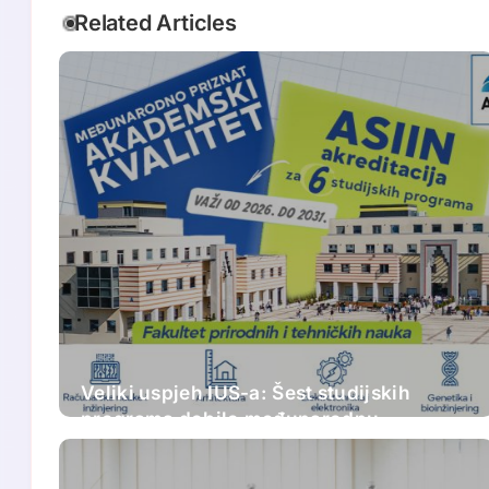
Related Articles
Veliki uspjeh IUS-a: Šest studijskih
programa dobilo međunarodnu
akreditaciju