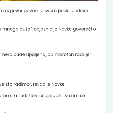
en razgovor govorili o svom poslu, podršci
u mnogo duže“, objasnio je Novke govoreći o
amera bude upaljena, da mikrofon radi, jer
e što radimo“, rekao je Novke.
 šta ljudi žele još gledati i šta im se