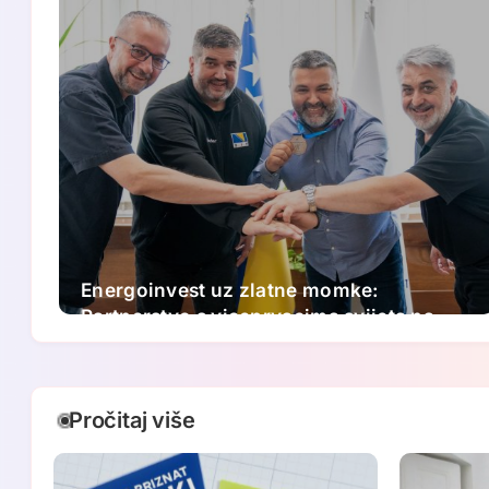
Energoinvest uz zlatne momke:
Partnerstvo s viceprvacima svijeta na
putu ka Paraolimpijskim igrama 2028.
Pročitaj više