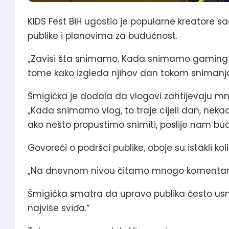
KIDS Fest BiH ugostio je popularne kreatore sad
publike i planovima za budućnost.
„Zavisi šta snimamo. Kada snimamo gaming sa
tome kako izgleda njihov dan tokom snimanj
Šmigićka je dodala da vlogovi zahtijevaju m
„Kada snimamo vlog, to traje cijeli dan, neka
ako nešto propustimo snimiti, poslije nam bud
Govoreći o podršci publike, oboje su istakli ko
„Na dnevnom nivou čitamo mnogo komentara kak
Šmigićka smatra da upravo publika često usmj
najviše sviđa.“