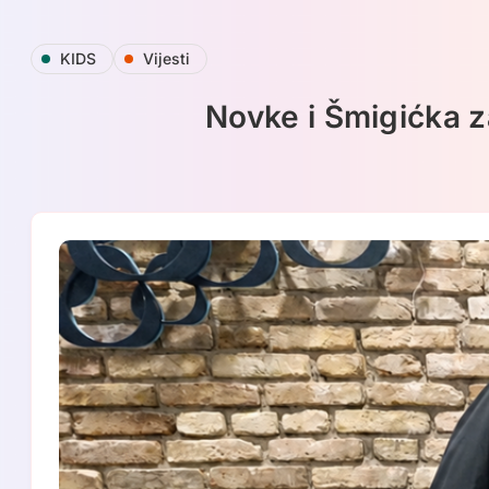
Skip
KIDS
Vijesti
to
content
Novke i Šmigićka z