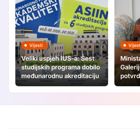
Vijesti
Vijest
Veliki uspjeh IUS-a: Šest
Minist
studijskih programa dobilo
Galeri
međunarodnu akreditaciju
potvrd
ovogo
festiv
ulagat
umjet