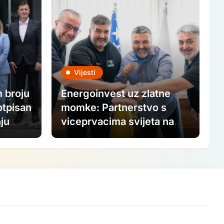
Vijesti
 broju
Energoinvest uz zlatne
otpisan
momke: Partnerstvo s
ju
viceprvacima svijeta na
a
putu ka Paraolimpijskim
igrama 2028.