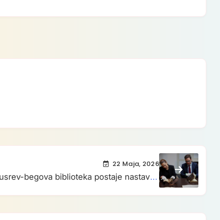
22 Maja, 2026
 Husrev-begova biblioteka postaje nastavna
za UNSA, Vlada KS dodjeljuje 40.000 KM