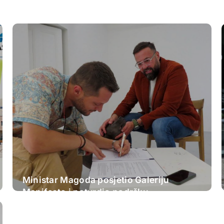
Ministar Magoda posjetio Galeriju
Manifesto i potvrdio podršku
ovogodišnjem FASADA festivalu:
Nastavljamo ulagati u savremenu