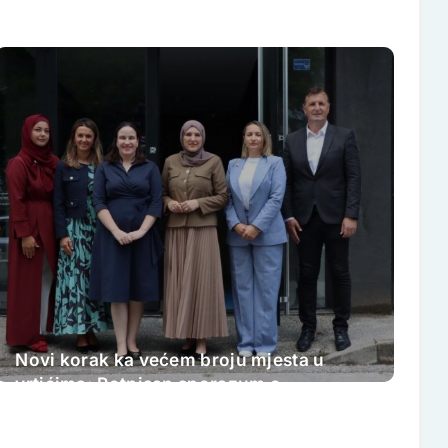
Novi korak ka većem broju mjesta u
vrtićima: Potpisan sporazum o
proširenju kapaciteta JU „Djeca
Sarajeva“