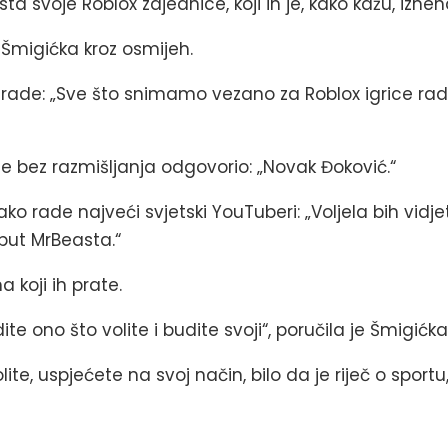
 svoje Roblox zajednice, koji ih je, kako kažu, iznen
je Šmigićka kroz osmijeh.
 rade: „Sve što snimamo vezano za Roblox igrice radi
e je bez razmišljanja odgovorio: „Novak Đoković.“
ako rade najveći svjetski YouTuberi: „Voljela bih vidjet
put MrBeasta.“
 koji ih prate.
dite ono što volite i budite svoji“, poručila je Šmigićka
lite, uspjećete na svoj način, bilo da je riječ o spor