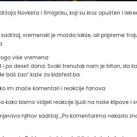
ržaja Novketa i Šmigićku, koji su kroz opušten i iskr
držaj, vremenski je možda lakše, ali pripreme traj
a.
nogo više vremena:
d i po deset dana. Svaki trenutak nam je bitan, da k
e baš žao“ kaže za kidsfest.ba.
liko im znače komentari i reakcije fanova.
o bismo vidjeli reakcije ljudi na naše klipove i sv
erava njihov sadržaj: „Po komentarima nekada znamo