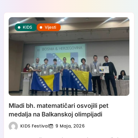
Skip
to
KIDS
Vijesti
content
Mladi bh. matematičari osvojili pet
medalja na Balkanskoj olimpijadi
KIDS Festival
9 Maja, 2026