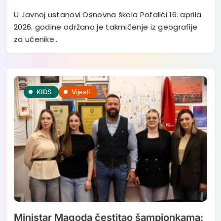
U Javnoj ustanovi Osnovna škola Pofalići 16. aprila
2026. godine održano je takmičenje iz geografije
za učenike…
KIDS
Vijesti
Ministar Magoda čestitao šampionkama: